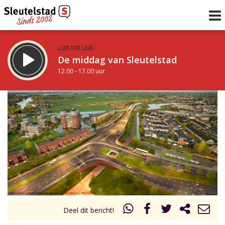
LUISTER LIVE:
De middag van Sleutelstad
12.00 - 17.00 uur
STRAKS:
Sleutelstad 30
17.00 - 19.00 uur
uur 1 van 0
Vorig uur
Volgend uur
Inklappen
Deel dit bericht!