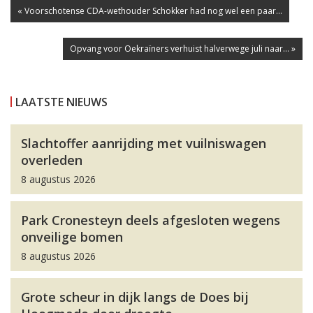
« Voorschotense CDA-wethouder Schokker had nog wel een paar...
Opvang voor Oekraïners verhuist halverwege juli naar... »
LAATSTE NIEUWS
Slachtoffer aanrijding met vuilniswagen
overleden
8 augustus 2026
Park Cronesteyn deels afgesloten wegens
onveilige bomen
8 augustus 2026
Grote scheur in dijk langs de Does bij