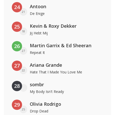
Antoon
24
21
De Enige
Kevin & Roxy Dekker
25
18
Jij Hebt Mij
Martin Garrix & Ed Sheeran
26
27
Repeat It
Ariana Grande
27
22
Hate That I Made You Love Me
sombr
28
My Body Isn't Ready
Olivia Rodrigo
29
25
Drop Dead