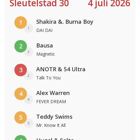
Sleutelstad 30
4 juli 2026
Shakira &. Burna Boy
1
1
DAI DAI
Bausa
2
3
Magnetic
ANOTR & 54 Ultra
3
2
Talk To You
Alex Warren
4
4
FEVER DREAM
Teddy Swims
5
5
Mr. Know It All