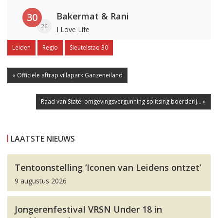
Bakermat & Rani
30
26
I Love Life
Leiden
Regio
Sleutelstad 30
« Officiële aftrap villapark Ganzeneiland
Raad van State: omgevingsvergunning splitsing boerderij... »
LAATSTE NIEUWS
Tentoonstelling ‘Iconen van Leidens ontzet’
9 augustus 2026
Jongerenfestival VRSN Under 18 in