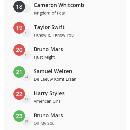
Cameron Whitcomb
18
Kingdom of Fear
Taylor Swift
19
15
I Knew It, I Knew You
Bruno Mars
20
16
I Just Might
Samuel Welten
21
24
De Leeuw Komt Eraan
Harry Styles
22
13
American Girls
Bruno Mars
23
29
On My Soul