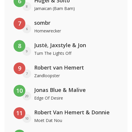
Hugel & Solto
6
8
Jamaican (Bam Bam)
sombr
7
6
Homewrecker
Justė, Jaxstyle & Jon
8
9
Turn The Lights Off
Robert van Hemert
9
7
Zandloopster
Jonas Blue & Malive
10
20
Edge Of Desire
Robert Van Hemert & Donnie
11
10
Moët Dat Nou