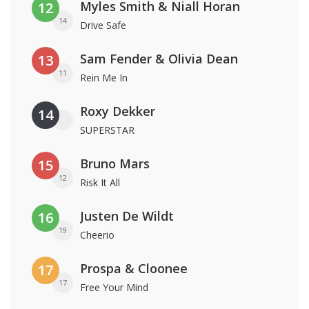
Myles Smith & Niall Horan
12
14
Drive Safe
Sam Fender & Olivia Dean
13
11
Rein Me In
Roxy Dekker
14
SUPERSTAR
Bruno Mars
15
12
Risk It All
Justen De Wildt
16
19
Cheerio
Prospa & Cloonee
17
17
Free Your Mind