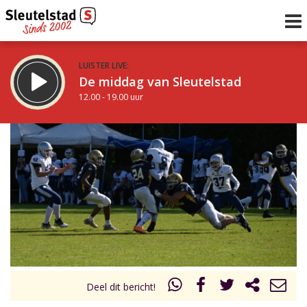
LUISTER LIVE:
De middag van Sleutelstad
12.00 - 19.00 uur
STRAKS:
De avond van Sleutelstad
19.00 - 22.00 uur
uur 1 van 0
Vorig uur
Volgend uur
Inklappen
Deel dit bericht!