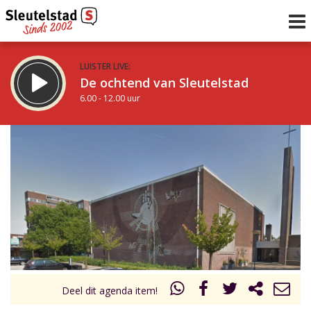
LUISTER LIVE:
De ochtend van Sleutelstad
6.00 - 12.00 uur
STRAKS:
De middag van Sleutelstad
12.00 - 18.00 uur
uur 1 van 0
Vorig uur
Volgend uur
Inklappen
Deel dit agenda item!