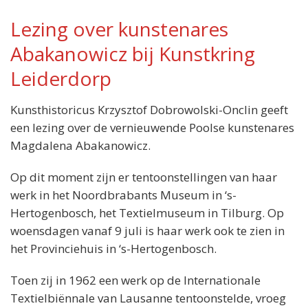
Lezing over kunstenares
Abakanowicz bij Kunstkring
Locatie:
Scheppingskerk
Leiderdorp
Van Poelgeestlaan 2
Leiderdorp
Kunsthistoricus Krzysztof Dobrowolski-Onclin geeft
Wanneer:
een lezing over de vernieuwende Poolse kunstenares
Dinsdag 10 juni van 20.00 tot 22.00 uur
Magdalena Abakanowicz.
Entree:
8,00 euro voor niet-leden
Op dit moment zijn er tentoonstellingen van haar
werk in het Noordbrabants Museum in ‘s-
Hertogenbosch, het Textielmuseum in Tilburg. Op
woensdagen vanaf 9 juli is haar werk ook te zien in
het Provinciehuis in ‘s-Hertogenbosch.
Toen zij in 1962 een werk op de Internationale
Textielbiënnale van Lausanne tentoonstelde, vroeg