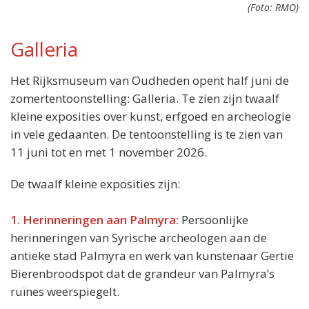
(Foto: RMO)
Galleria
Het Rijksmuseum van Oudheden opent half juni de
Locatie:
zomertentoonstelling: Galleria. Te zien zijn twaalf
Rijksmuseum van Oudheden
kleine exposities over kunst, erfgoed en archeologie
Rapenburg 28
in vele gedaanten. De tentoonstelling is te zien van
2311 TV Leiden
11 juni tot en met 1 november 2026.
Wanneer:
11 juni t/m 1 november
De twaalf kleine exposities zijn:
Entree:
14 euro
1. Herinneringen aan Palmyra:
Persoonlijke
herinneringen van Syrische archeologen aan de
antieke stad Palmyra en werk van kunstenaar Gertie
Bierenbroodspot dat de grandeur van Palmyra’s
ruïnes weerspiegelt.