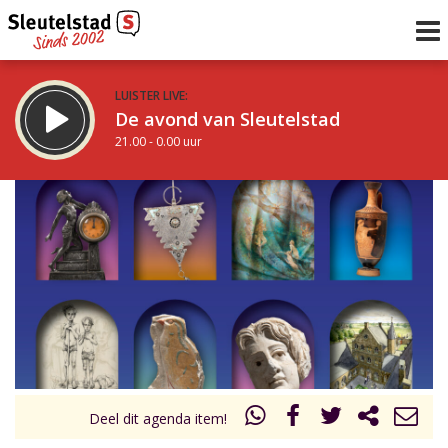
LUISTER LIVE:
De avond van Sleutelstad
21.00 - 0.00 uur
STRAKS:
De nacht van Sleutelstad
0.00 - 6.00 uur
uur 1 van 0
Vorig uur
Volgend uur
Inklappen
Deel dit agenda item!