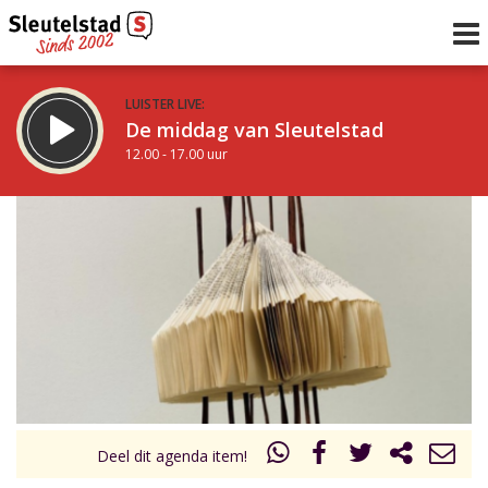
LUISTER LIVE:
De middag van Sleutelstad
12.00 - 17.00 uur
STRAKS:
Sleutelstad 30
17.00 - 19.00 uur
uur 1 van 0
Vorig uur
Volgend uur
Inklappen
Deel dit agenda item!