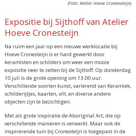
(Foto: Atelier Hoeve Cronensteijn)
Expositie bij Sijthoff van Atelier
Hoeve Cronesteijn
Locatie:
Na ruim een jaar op een nieuwe werklocatie bij
Sijthoff Leiden,
Doezastraat 1-B,
Hoeve Cronesteijn is er hard gewerkt door
2311 GZ Leiden
keramisten en schilders om weer een mooie
Wanneer:
expositie neer te zetten bij de Sijthoff. Op donderdag
10 juli t/m 24 augustus
10 juli is de grote opening om 13.00 uur.
Entree:
Verschillende soorten kunst, variërend van Keramiek,
Gratis
schilderijtjes, kaarten, vilt, en diverse andere
objecten zijn te bezichtigen.
Met als grote inspiratie de Aboriginal Art, die op
verschillende manieren is verwerkt. Maar ook de
inspirerende tuin bij Cronesteijn is toegepast in de