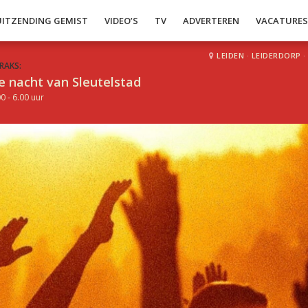
UITZENDING GEMIST
VIDEO’S
TV
ADVERTEREN
VACATURE
LEIDEN
·
LEIDERDORP
·
RAKS:
e nacht van Sleutelstad
0 - 6.00 uur