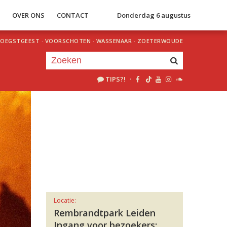
S
OVER ONS
CONTACT
Donderdag 6 augustus
OEGSTGEEST
·
VOORSCHOTEN
·
WASSENAAR
·
ZOETERWOUDE
TIPS?!
·
Je luistert nu naar
uur 1 van 0
«
Vorig uur
Volgend uur
»
Locatie:
Rembrandtpark Leiden
Ingang voor bezoekers: