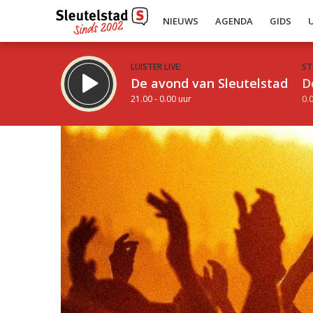
NIEUWS
AGENDA
GIDS
LUISTER LIVE:
ST
De avond van Sleutelstad
D
21.00 - 0.00 uur
0.0
Inklappen