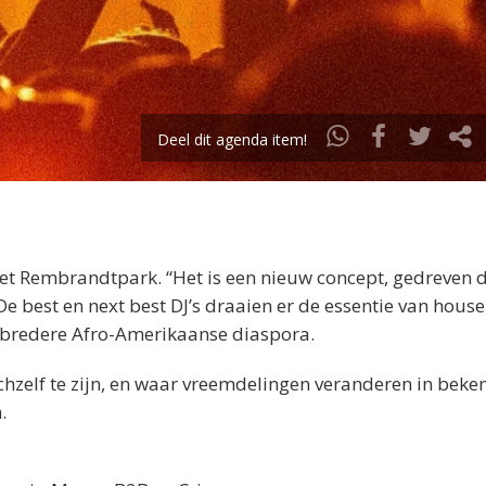
Deel dit agenda item!
et Rembrandtpark. “Het is
een nieuw concept, gedreven 
De best en next best DJ’s draaien er de
essentie van house
 bredere Afro-Amerikaanse diaspora.
chzelf te zijn, en waar vreemdelingen veranderen in beke
.