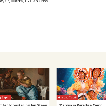
ayzir, Marra, B2B en Criss.
 2 april
dinsdag 7 april
umtentoonstelling Jan Steen
'Darwin in Paradise Camp'