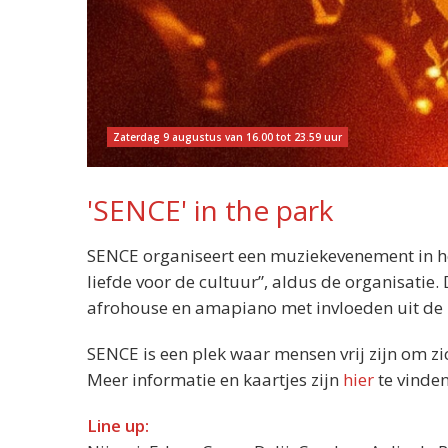
Zaterdag 9 augustus van 16.00 tot 23.59 uur
'SENCE' in the park
SENCE organiseert een muziekevenement in h
liefde voor de cultuur”, aldus de organisatie. 
afrohouse en amapiano met invloeden uit de
SENCE is een plek waar mensen vrij zijn om zi
Meer informatie en kaartjes zijn
hier
te vinden
Line up: