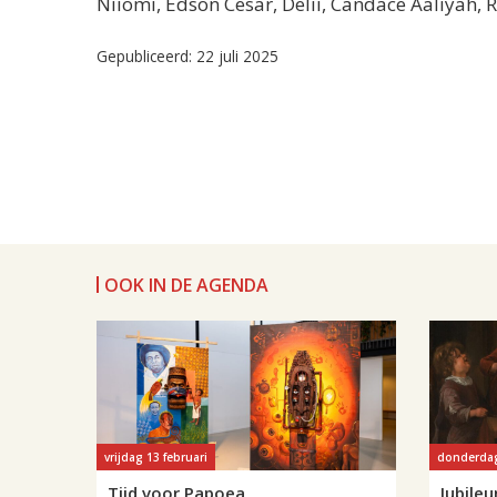
Niiomi, Edson Cesar, Delii, Candace Aaliyah, R
Gepubliceerd: 22 juli 2025
OOK IN DE AGENDA
vrijdag 13 februari
donderdag
Tijd voor Papoea
Jubile