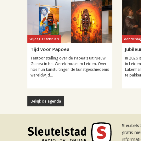
vrijdag 13 februari
donderdag
Tijd voor Papoea
Jubile
Tentoonstelling over de Paoea's uit Nieuw
In 2026 i
Guinea in het Wereldmuseum Leiden. Over
in Leide
hoe hun kunstuitingen de kunstgeschiedenis
Lakenhal 
wereldwijd...
te pakken
Bekijk de agenda
Sleutels
gratis ni
informat