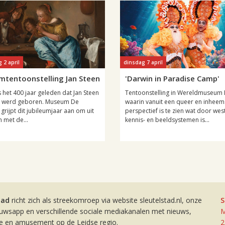
 2 april
dinsdag 7 april
umtentoonstelling Jan Steen
'Darwin in Paradise Camp'
s het 400 jaar geleden dat Jan Steen
Tentoonstelling in Wereldmuseum 
n werd geboren. Museum De
waarin vanuit een queer en inheem
grijpt dit jubileumjaar aan om uit
perspectief is te zien wat door wes
 met de...
kennis- en beeldsystemen is...
tad
richt zich als streekomroep via website sleutelstad.nl, onze
S
euwsapp en verschillende sociale mediakanalen met nieuws,
M
ie en amusement op de Leidse regio.
2