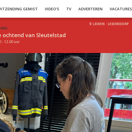
UITZENDING GEMIST
VIDEO’S
TV
ADVERTEREN
VACATURE
LEIDEN
·
LEIDERDORP
·
RAKS:
 ochtend van Sleutelstad
0 - 12.00 uur