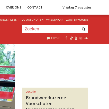
S
OVER ONS
CONTACT
Vrijdag 7 augustus
OEGSTGEEST
·
VOORSCHOTEN
·
WASSENAAR
·
ZOETERWOUDE
TIPS?!
·
Je luistert nu naar
uur 1 van 0
«
Vorig uur
Volgend uur
»
Locatie:
Brandweerkazerne
Voorschoten