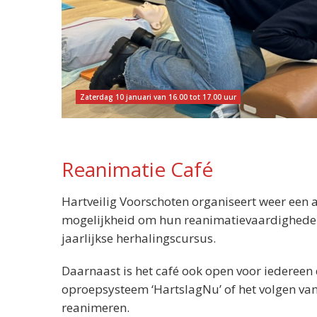
Zaterdag 10 januari van 16.00 tot 17.00 uur
Reanimatie Café
Hartveilig Voorschoten organiseert weer een a
mogelijkheid om hun reanimatievaardigheden 
jaarlijkse herhalingscursus.
Daarnaast is het café ook open voor iedereen 
oproepsysteem ‘HartslagNu’ of het volgen van
reanimeren.