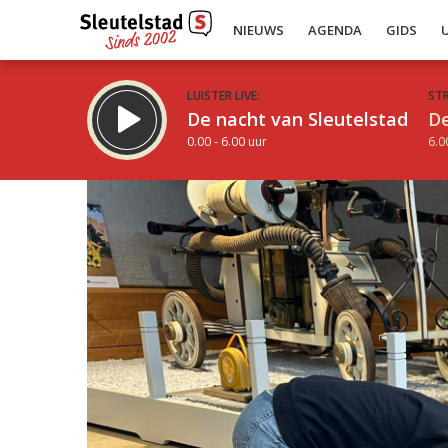
NIEUWS
AGENDA
GIDS
LUISTER LIVE:
ST
De nacht van Sleutelstad
De
0.00 - 6.00 uur
6.0
Inklappen