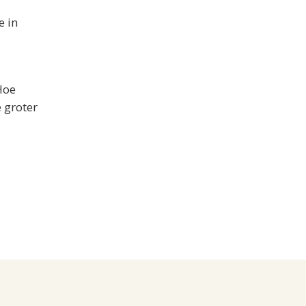
e in
Hoe
 groter