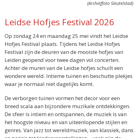
(Archieffoto Sleutelstad)
Leidse Hofjes Festival 2026
Op zondag 24 en maandag 25 mei vindt het Leidse
Hofjes Festival plaats. Tijdens het Leidse Hofjes
Festival zijn de deuren van de mooiste hofjes van
Locatie:
Leiden geopend voor twee dagen vol concerten.
Diverse hofjes in de Leidse binnenstad
Achter de muren van de Leidse hofjes schuilt een
Wanneer:
wondere wereld. Intieme tuinen en beschutte plekjes
24 mei t/m 25 mei
waar je normaal niet dagelijks komt.
Entree:
27,50 euro per dag
De verborgen tuinen vormen het decor voor een
breed scala aan bijzondere muzikale ontdekkingen.
De sfeer is intiem en ontspannen, de muziek is van
het hoogste niveau en van uiteenlopende stijlen en
genres. Van jazz tot wereldmuziek, van klassiek, dans