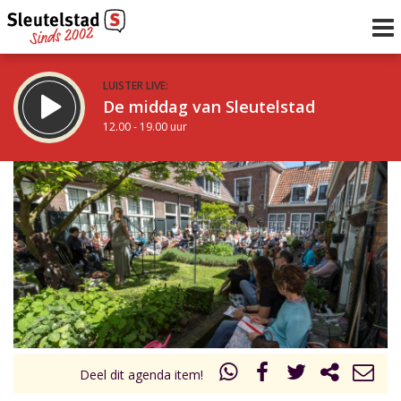
LUISTER LIVE:
De middag van Sleutelstad
12.00 - 19.00 uur
STRAKS:
De avond van Sleutelstad
19.00 - 22.00 uur
uur 1 van 0
Vorig uur
Volgend uur
Inklappen
Deel dit agenda item!