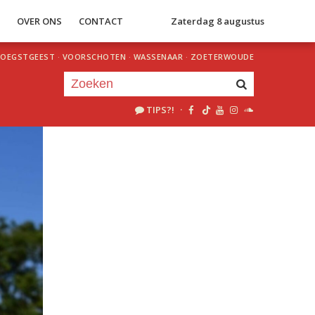
S
OVER ONS
CONTACT
Zaterdag 8 augustus
OEGSTGEEST
·
VOORSCHOTEN
·
WASSENAAR
·
ZOETERWOUDE
TIPS?!
·
Je luistert nu naar
uur 1 van 0
«
Vorig uur
Volgend uur
»