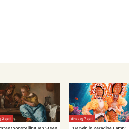
 2 april
dinsdag 7 april
umtentoonstelling Jan Steen
'Darwin in Paradise Camp'