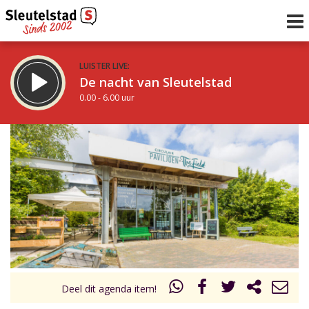
LUISTER LIVE:
De nacht van Sleutelstad
0.00 - 6.00 uur
STRAKS:
De ochtend van Sleutelstad
6.00 - 12.00 uur
uur 1 van 0
Vorig uur
Volgend uur
Inklappen
Deel dit agenda item!