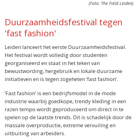
(Foto: The Field Leiden)
Duurzaamheidsfestival tegen
'fast fashion'
Locatie:
Leiden lanceert het eerste Duurzaamheidsfestival.
The Field
Stationsplein 25
Het festival wordt volledig door studenten
Leiden
georganiseerd en staat in het teken van
Wanneer:
bewustwording, hergebruik en lokale duurzame
Zondag 14 juni van 12.00 tot 17.00 uur
initiatieven en is tegen zogeheten ‘fast fashion’.
Entree:
Gratis
‘Fast fashion’ is een bedrijfsmodel in de mode
industrie waarbij goedkope, trendy kleding in een
razen tempo wordt geproduceerd om direct in te
spelen op de laatste trends. Dit is schadelijk door de
massale overproductie, extreme vervuiling en
uitbuiting van arbeiders.