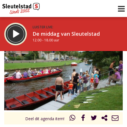
LUISTER LIVE:
De middag van Sleutelstad
12.00 - 18.00 uur
STRAKS:
De avond van Sleutelstad
18.00 - 21.00 uur
uur 1 van 0
Vorig uur
Volgend uur
Inklappen
Deel dit agenda item!