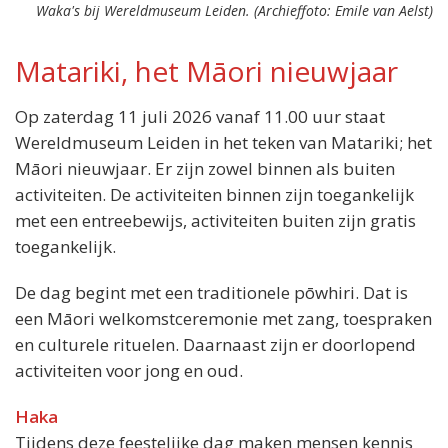
Waka's bij Wereldmuseum Leiden. (Archieffoto: Emile van Aelst)
Matariki, het Māori nieuwjaar
Op zaterdag 11 juli 2026 vanaf 11.00 uur staat
Locatie:
Wereldmuseum Leiden in het teken van Matariki; het
Wereldmuseum Leiden
Māori nieuwjaar. Er zijn zowel binnen als buiten
Steenstraat 1
activiteiten. De activiteiten binnen zijn toegankelijk
2312 BS Leiden
met een entreebewijs, activiteiten buiten zijn gratis
Wanneer:
toegankelijk.
Zaterdag 11 juli van 11.00 tot 17.00 uur
Entree:
De dag begint met een traditionele pōwhiri. Dat is
16,00 euro
een Māori welkomstceremonie met zang, toespraken
en culturele rituelen. Daarnaast zijn er doorlopend
activiteiten voor jong en oud.
Haka
Tijdens deze feestelijke dag maken mensen kennis