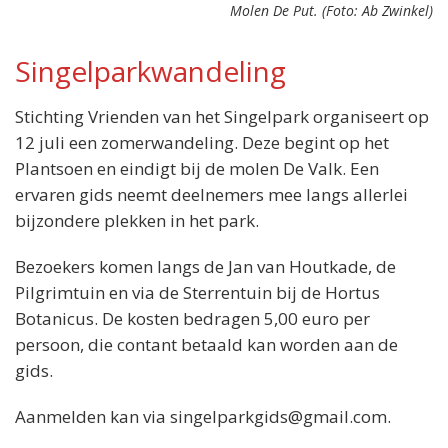
Molen De Put. (Foto: Ab Zwinkel)
Singelparkwandeling
Stichting Vrienden van het Singelpark organiseert op
Locatie:
12 juli een zomerwandeling. Deze begint op het
Het Plantsoen,
Plantsoen en eindigt bij de molen De Valk. Een
Plantsoen 41,
ervaren gids neemt deelnemers mee langs allerlei
2311 KH Leiden
bijzondere plekken in het park.
Wanneer:
Zondag 12 juli van 14.00 tot 16.00 uur
Bezoekers komen langs de Jan van Houtkade, de
Entree:
Pilgrimtuin en via de Sterrentuin bij de Hortus
5,00 euro per persoon
Botanicus. De kosten bedragen 5,00 euro per
persoon, die contant betaald kan worden aan de
gids.
Aanmelden kan via singelparkgids@gmail.com.