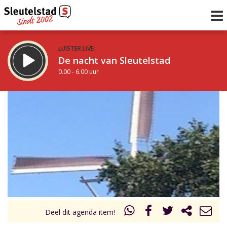
LUISTER LIVE:
De nacht van Sleutelstad
0.00 - 6.00 uur
STRAKS:
De ochtend van Sleutelstad
6.00 - 12.00 uur
uur 1 van 0
Vorig uur
Volgend uur
Inklappen
Deel dit agenda item!