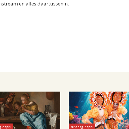
nstream en alles daartussenin.
 2 april
dinsdag 7 april