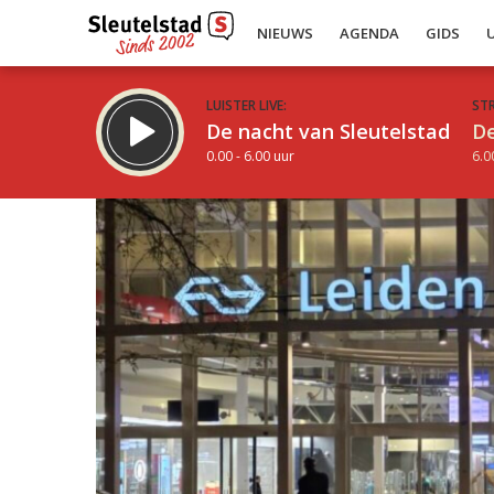
NIEUWS
AGENDA
GIDS
LUISTER LIVE:
ST
De nacht van Sleutelstad
De
0.00 - 6.00 uur
6.0
Inklappen