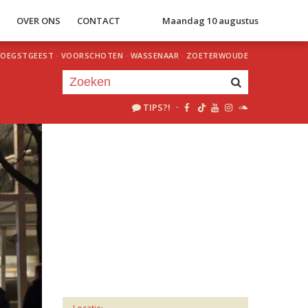
S
OVER ONS
CONTACT
Maandag 10 augustus
OEGSTGEEST
·
VOORSCHOTEN
·
WASSENAAR
·
ZOETERWOUDE
TIPS?!
·
Je luistert nu naar
uur 1 van 0
«
Vorig uur
Volgend uur
»