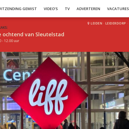
UITZENDING GEMIST
VIDEO’S
TV
ADVERTEREN
VACATURE
LEIDEN
·
LEIDERDORP
·
RAKS:
 ochtend van Sleutelstad
0 - 12.00 uur