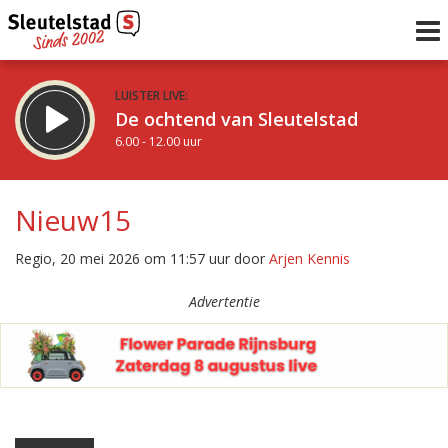
LUISTER LIVE:
De ochtend van Sleutelstad
6.00 - 12.00 uur
STRAKS:
De middag van Sleutelstad
Nieuw15
12.00 - 18.00 uur
uur 1 van 0
Vorig uur
Volgend uur
Regio, 20 mei 2026 om 11:57 uur door
Arjen Kennis
Inklappen
Advertentie