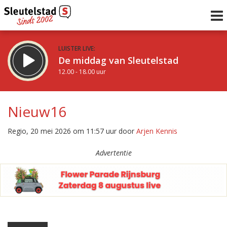
LUISTER LIVE:
De middag van Sleutelstad
12.00 - 18.00 uur
STRAKS:
De avond van Sleutelstad
Nieuw16
18.00 - 19.00 uur
uur 1 van 0
Vorig uur
Volgend uur
Regio, 20 mei 2026 om 11:57 uur door
Arjen Kennis
Inklappen
Advertentie