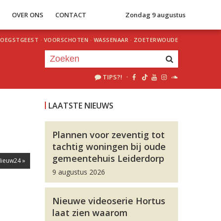
S
OVER ONS
CONTACT
Zondag 9 augustus
OEGSTGEEST
·
VOORSCHOTEN
·
WASSENAAR
·
ZOETERWOUDE
TIPS?!
·
Je luistert nu naar
uur 1 van 0
LAATSTE NIEUWS
«
Vorig uur
Volgend uur
»
Plannen voor zeventig tot
tachtig woningen bij oude
gemeentehuis Leiderdorp
ieuw24 »
9 augustus 2026
Nieuwe videoserie Hortus
laat zien waarom