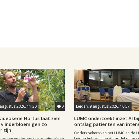
 augustus 2026, 11:30
0
Leiden, 9 augustus 2026, 10:57
ideoserie Hortus laat zien
LUMC onderzoekt inzet AI bi
vlinderbloemigen zo
ontslag patiënten van inten
r zijn
Onderzoekers van het LUMC en de Un
Leiden hebben een AI-model ontwikk
ebonen en doperwten tot pinda's en