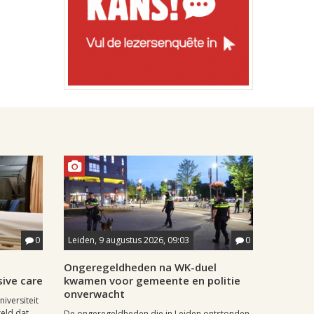
0
Leiden, 9 augustus 2026, 09:03
0
j
Ongeregeldheden na WK-duel
sive care
kwamen voor gemeente en politie
onverwacht
iversiteit
eld dat
De ongeregeldheden die in Leiden ontstonden