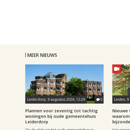
MEER NIEUWS
Leiderdorp, 9 augustus 2026, 12:29
0
Leiden, 9
Plannen voor zeventig tot tachtig
Nieuwe v
woningen bij oude gemeentehuis
waarom 
Leiderdorp
bijzonde
Op de plek van het oude gemeentehuis in
Van sperzi