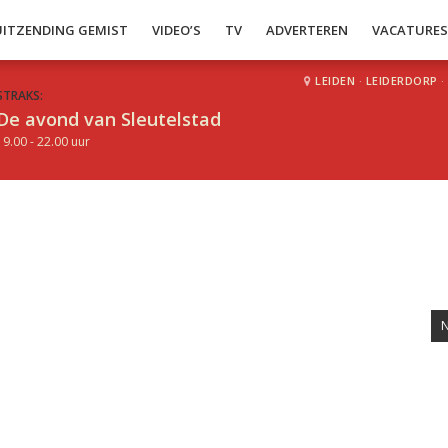
UITZENDING GEMIST
VIDEO’S
TV
ADVERTEREN
VACATURE
LEIDEN
·
LEIDERDORP
·
STRAKS:
De avond van Sleutelstad
19.00 - 22.00 uur
N