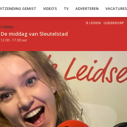
UITZENDING GEMIST
VIDEO’S
TV
ADVERTEREN
VACATURE
LEIDEN
·
LEIDERDORP
·
STRAKS:
De middag van Sleutelstad
12.00 - 17.00 uur