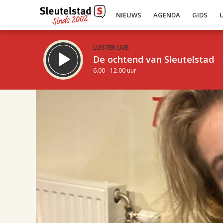
NIEUWS
AGENDA
GIDS
LUISTER LIVE:
De ochtend van Sleutelstad
6.00 - 12.00 uur
19.00
Inklappen