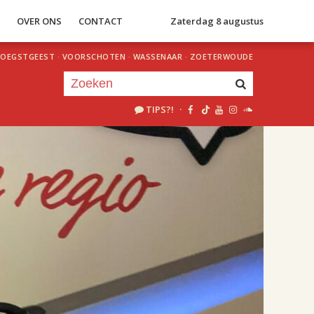
S
OVER ONS
CONTACT
Zaterdag 8 augustus
OEGSTGEEST
·
VOORSCHOTEN
·
WASSENAAR
·
ZOETERWOUDE
TIPS?!
·
Je luistert nu naar
uur 1 van 2
«
Vorig uur
Volgend uur
»
20.00