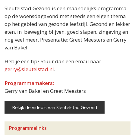
Sleutelstad Gezond is een maandelijks programma
op de woensdagavond met steeds een eigen thema
op het gebied van gezonde leefstijl. Gezond en lekker
eten, in beweging blijven, goed slapen, zingeving en
nog veel meer. Presentatie: Greet Meesters en Gerry
van Bakel
Heb je een tip? Stuur dan een email naar
gerry@sleutelstad.nl
.
Programmamakers:
Gerry van Bakel en Greet Meesters
Bekijk de video's van Sleutelstad Gezond
Programmalinks