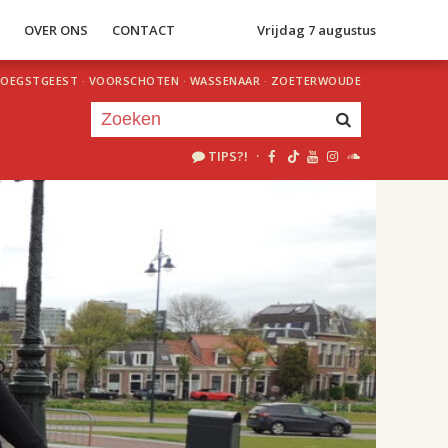
S
OVER ONS
CONTACT
Vrijdag 7 augustus
OEGSTGEEST
·
VOORSCHOTEN
·
WASSENAAR
·
ZOETERWOUDE
TIPS?!
·
Je luistert nu naar
uur 1 van 1
«
Vorig uur
Volgend uur
»
19.00