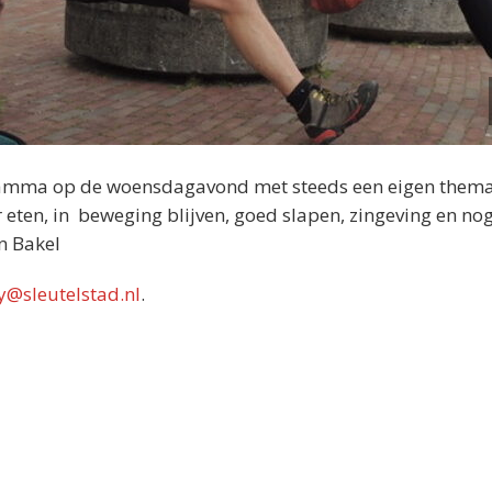
ramma op de woensdagavond met steeds een eigen thema
 eten, in beweging blijven, goed slapen, zingeving en nog
n Bakel
y@sleutelstad.nl
.