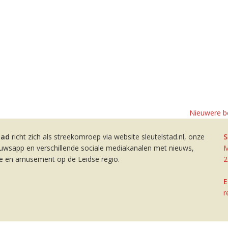
Nieuwere be
tad
richt zich als streekomroep via website sleutelstad.nl, onze
S
euwsapp en verschillende sociale mediakanalen met nieuws,
M
ie en amusement op de Leidse regio.
2
E
r