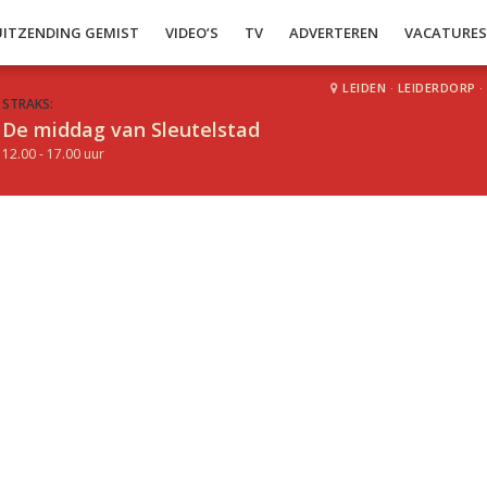
UITZENDING GEMIST
VIDEO’S
TV
ADVERTEREN
VACATURE
LEIDEN
·
LEIDERDORP
·
STRAKS:
De middag van Sleutelstad
12.00 - 17.00 uur