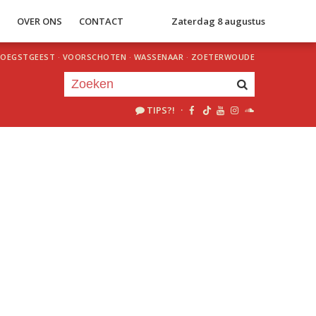
S
OVER ONS
CONTACT
Zaterdag 8 augustus
OEGSTGEEST
·
VOORSCHOTEN
·
WASSENAAR
·
ZOETERWOUDE
TIPS?!
·
Je luistert nu naar
uur 1 van 0
«
Vorig uur
Volgend uur
»