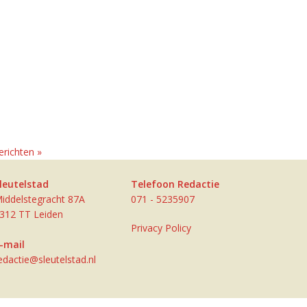
richten »
leutelstad
Telefoon Redactie
iddelstegracht 87A
071 - 5235907
312 TT Leiden
Privacy Policy
-mail
edactie@sleutelstad.nl