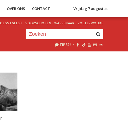
S
OVER ONS
CONTACT
Vrijdag 7 augustus
OEGSTGEEST
·
VOORSCHOTEN
·
WASSENAAR
·
ZOETERWOUDE
TIPS?!
·
Je luistert nu naar
uur 1 van 0
«
Vorig uur
Volgend uur
»
r