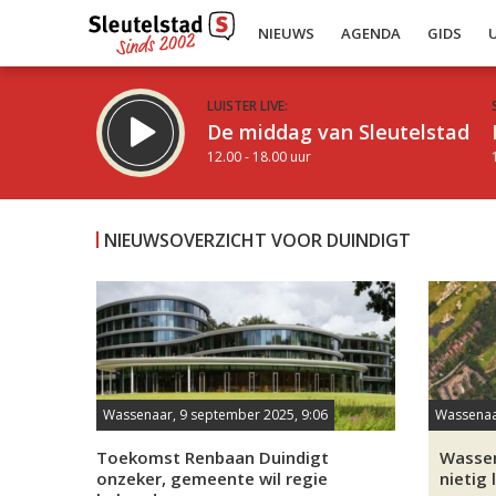
NIEUWS
AGENDA
GIDS
LUISTER LIVE:
De middag van Sleutelstad
12.00 - 18.00 uur
NIEUWSOVERZICHT VOOR DUINDIGT
Inklappen
Wassenaar, 9 september 2025, 9:06
Wassenaar
Toekomst Renbaan Duindigt
Wassen
onzeker, gemeente wil regie
nietig 