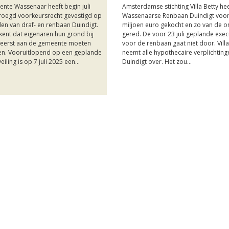
nte Wassenaar heeft begin juli
Amsterdamse stichting Villa Betty he
roegd voorkeursrecht gevestigd op
Wassenaarse Renbaan Duindigt voor 
en van draf- en renbaan Duindigt.
miljoen euro gekocht en zo van de 
kent dat eigenaren hun grond bij
gered. De voor 23 juli geplande execu
eerst aan de gemeente moeten
voor de renbaan gaat niet door. Villa
n. Vooruitlopend op een geplande
neemt alle hypothecaire verplichting
eiling is op 7 juli 2025 een...
Duindigt over. Het zou...