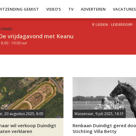
UITZENDING GEMIST
VIDEO’S
TV
ADVERTEREN
VACATURE
LEIDEN
·
LEIDERDORP
·
STRAKS:
De vrijdagavond met Keanu
18.00 - 19.00 uur
, 20 augustus 2025, 8:05
Wassenaar, 9 juli 2025, 18:31
aar wil verkoop Duindigt
Renbaan Duindigt gered doo
laten verklaren
Stichting Villa Betty