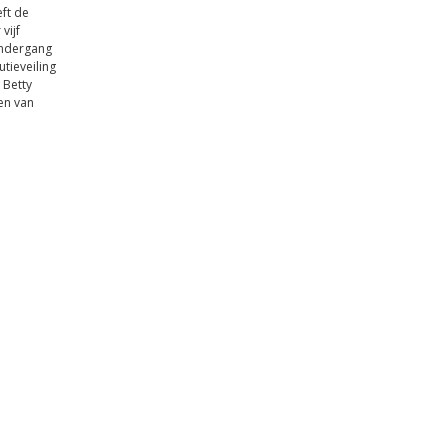
eft de
vijf
ondergang
tieveiling
 Betty
en van