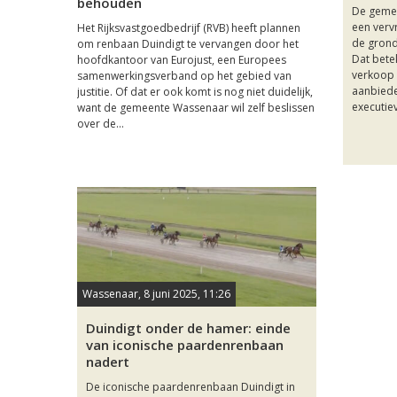
behouden
De gemee
een verv
Het Rijksvastgoedbedrijf (RVB) heeft plannen
de grond
om renbaan Duindigt te vervangen door het
Dat bete
hoofdkantoor van Eurojust, een Europees
verkoop 
samenwerkingsverband op het gebied van
aanbiede
justitie. Of dat er ook komt is nog niet duidelijk,
executiev
want de gemeente Wassenaar wil zelf beslissen
over de...
Wassenaar, 8 juni 2025, 11:26
Duindigt onder de hamer: einde
van iconische paardenrenbaan
nadert
De iconische paardenrenbaan Duindigt in