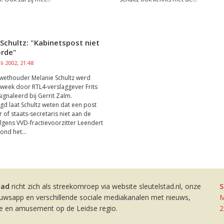
Schultz: "Kabinetspost niet
orde"
li 2002, 21:48
wethouder Melanie Schultz werd
week door RTL4-verslaggever Frits
ignaleerd bij Gerrit Zalm.
d laat Schultz weten dat een post
r of staats-secretaris niet aan de
olgens VVD-fractievoorzitter Leendert
ond het...
tad
richt zich als streekomroep via website sleutelstad.nl, onze
S
euwsapp en verschillende sociale mediakanalen met nieuws,
M
ie en amusement op de Leidse regio.
2