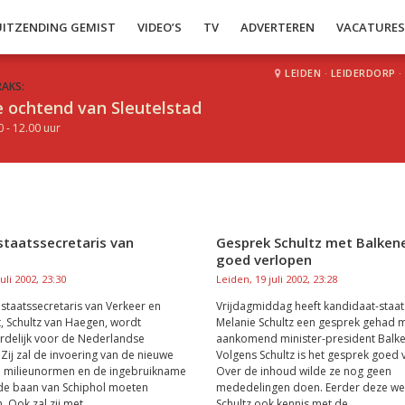
UITZENDING GEMIST
VIDEO’S
TV
ADVERTEREN
VACATURE
LEIDEN
·
LEIDERDORP
·
RAKS:
 ochtend van Sleutelstad
0 - 12.00 uur
staatssecretaris van
Gesprek Schultz met Balken
goed verlopen
uli 2002, 23:30
Leiden, 19 juli 2002, 23:28
staatssecretaris van Verkeer en
Vrijdagmiddag heeft kandidaat-staat
, Schultz van Haegen, wordt
Melanie Schultz een gesprek gehad 
rdelijk voor de Nederlandse
aankomend minister-president Balk
 Zij zal de invoering van de nieuwe
Volgens Schultz is het gesprek goed 
n milieunormen en de ingebruikname
Over de inhoud wilde ze nog geen
fde baan van Schiphol moeten
mededelingen doen. Eerder deze w
 Ook zal zij met...
Schultz ook kennis met de...