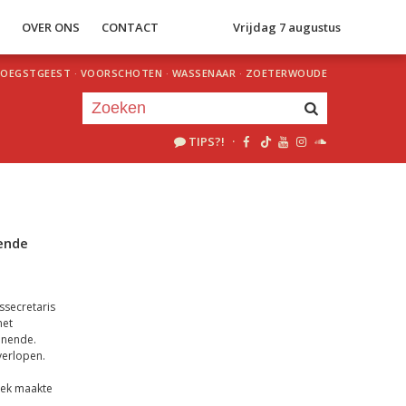
S
OVER ONS
CONTACT
Vrijdag 7 augustus
OEGSTGEEST
·
VOORSCHOTEN
·
WASSENAAR
·
ZOETERWOUDE
TIPS?!
·
Je luistert nu naar
uur 1 van 0
«
Vorig uur
Volgend uur
»
ende
ssecretaris
met
enende.
verlopen.
eek maakte