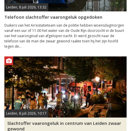
Leiden, 8 juli 2026, 13:32
Telefoon slachtoffer vaarongeluk opgedoken
Duikers van het Arrestatieteam van de politie hebben woensdagmorgen
vanaf een uur of 11.00 het water van de Oude Rijn doorzocht in de buurt
van het vaarongeval van afgelopen nacht. Er werd gezocht naar de
telefoon van de man die zwaar gewond raakte toen hij het zijn hoofd
tegen de...
Leiden, 8 juli 2026, 10:17
Slachtoffer vaarongeluk in centrum van Leiden zwaar
gewond