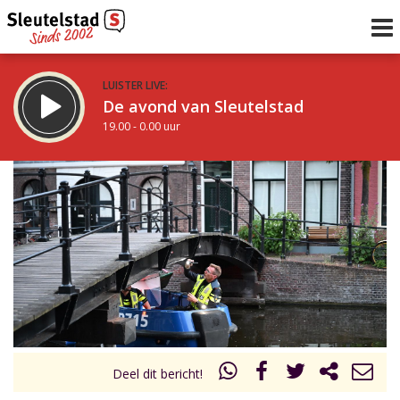
LUISTER LIVE:
De avond van Sleutelstad
19.00 - 0.00 uur
STRAKS:
De nacht van Sleutelstad
0.00 - 6.00 uur
uur 1 van 0
Vorig uur
Volgend uur
Inklappen
Deel dit bericht!