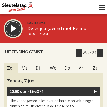
LUISTER LIVE:
De vrijdagavond met Keanu
18.00 - 19.00 uur
STRAKS:
De Vrijdagavond met Gijs
UITZENDING GEMIST
Week 24
-
+
19.00 - 21.00 uur
uur 1 van 0
Vorig uur
Volgend uur
Zo
Ma
Di
Wo
Do
Vr
Za
Inklappen
Zondag 7 juni
20.00 uur -
Live071
Elke zondagavond alles over de laatste ontwikkelingen
binnen de muziekscene in de Leidse regio.