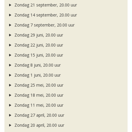
Zondag 21 september, 20.00 uur
Zondag 14 september, 20.00 uur
Zondag 7 september, 20.00 uur
Zondag 29 juni, 20.00 uur
Zondag 22 juni, 20.00 uur
Zondag 15 juni, 20.00 uur
Zondag 8 juni, 20.00 uur
Zondag 1 juni, 20.00 uur
Zondag 25 mei, 20.00 uur
Zondag 18 mei, 20.00 uur
Zondag 11 mei, 20.00 uur
Zondag 27 april, 20.00 uur
Zondag 20 april, 20.00 uur