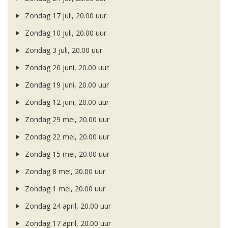
Zondag 17 juli, 20.00 uur
Zondag 10 juli, 20.00 uur
Zondag 3 juli, 20.00 uur
Zondag 26 juni, 20.00 uur
Zondag 19 juni, 20.00 uur
Zondag 12 juni, 20.00 uur
Zondag 29 mei, 20.00 uur
Zondag 22 mei, 20.00 uur
Zondag 15 mei, 20.00 uur
Zondag 8 mei, 20.00 uur
Zondag 1 mei, 20.00 uur
Zondag 24 april, 20.00 uur
Zondag 17 april, 20.00 uur