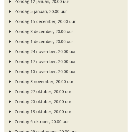
Zondag 12 januari, 20.00 uur
Zondag 5 januari, 20.00 uur
Zondag 15 december, 20.00 uur
Zondag 8 december, 20.00 uur
Zondag 1 december, 20.00 uur
Zondag 24 november, 20.00 uur
Zondag 17 november, 20.00 uur
Zondag 10 november, 20.00 uur
Zondag 3 november, 20.00 uur
Zondag 27 oktober, 20.00 uur
Zondag 20 oktober, 20.00 uur
Zondag 13 oktober, 20.00 uur
Zondag 6 oktober, 20.00 uur
Zondag 29 september, 20.00 uur