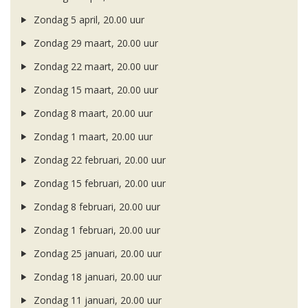
Zondag 5 april, 20.00 uur
Zondag 29 maart, 20.00 uur
Zondag 22 maart, 20.00 uur
Zondag 15 maart, 20.00 uur
Zondag 8 maart, 20.00 uur
Zondag 1 maart, 20.00 uur
Zondag 22 februari, 20.00 uur
Zondag 15 februari, 20.00 uur
Zondag 8 februari, 20.00 uur
Zondag 1 februari, 20.00 uur
Zondag 25 januari, 20.00 uur
Zondag 18 januari, 20.00 uur
Zondag 11 januari, 20.00 uur