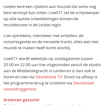
Leiden kent een rijkdom aan muziek die soms nog
best verstopt kan zitten. Live071 zet de schijnwerper
op alle laatste ontwikkelingen binnen de
muziekscene in de Leidse regio.
Live optredens, interviews met artiesten, de
concertagenda en de nieuwste tracks, alles wat met
muziek te maken heeft komt voorbij.
Live071 wordt wekelijks op zondagavond tussen
20.00 en 22.00 uur live uitgezonden vanuit de studio
aan de Middelstegracht in Leiden en is dan ook te
horen en zien via
Sleutelstad TV
. Direct na afloop is
het programma terug te luisteren via
Sleutelstad
uitzendinggemist
.
Artiesten gezocht!