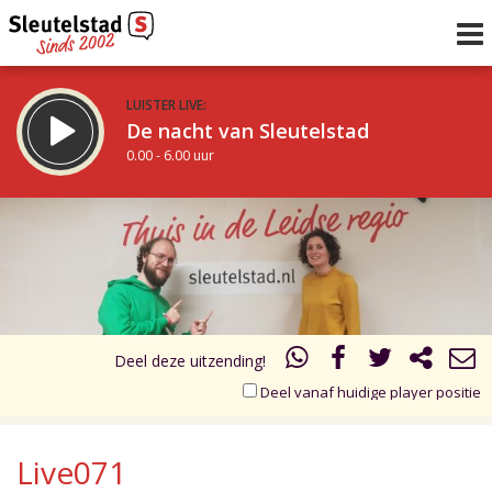
LUISTER LIVE:
De nacht van Sleutelstad
0.00 - 6.00 uur
STRAKS:
De ochtend van Sleutelstad
20.00
21.00
6.00 - 12.00 uur
uur 1 van 2
Vorig uur
Volgend uur
Inklappen
Deel deze uitzending!
Deel vanaf huidige player positie
Live071