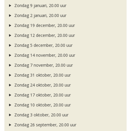
Zondag 9 januari, 20.00 uur
Zondag 2 januari, 20.00 uur
Zondag 19 december, 20.00 uur
Zondag 12 december, 20.00 uur
Zondag 5 december, 20.00 uur
Zondag 14 november, 20.00 uur
Zondag 7 november, 20.00 uur
Zondag 31 oktober, 20.00 uur
Zondag 24 oktober, 20.00 uur
Zondag 17 oktober, 20.00 uur
Zondag 10 oktober, 20.00 uur
Zondag 3 oktober, 20.00 uur
Zondag 26 september, 20.00 uur