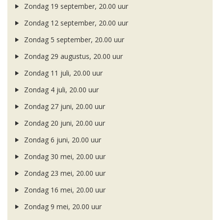
Zondag 19 september, 20.00 uur
Zondag 12 september, 20.00 uur
Zondag 5 september, 20.00 uur
Zondag 29 augustus, 20.00 uur
Zondag 11 juli, 20.00 uur
Zondag 4 juli, 20.00 uur
Zondag 27 juni, 20.00 uur
Zondag 20 juni, 20.00 uur
Zondag 6 juni, 20.00 uur
Zondag 30 mei, 20.00 uur
Zondag 23 mei, 20.00 uur
Zondag 16 mei, 20.00 uur
Zondag 9 mei, 20.00 uur