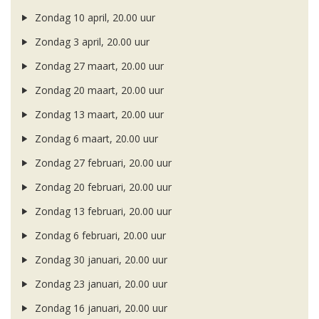
Zondag 10 april, 20.00 uur
Zondag 3 april, 20.00 uur
Zondag 27 maart, 20.00 uur
Zondag 20 maart, 20.00 uur
Zondag 13 maart, 20.00 uur
Zondag 6 maart, 20.00 uur
Zondag 27 februari, 20.00 uur
Zondag 20 februari, 20.00 uur
Zondag 13 februari, 20.00 uur
Zondag 6 februari, 20.00 uur
Zondag 30 januari, 20.00 uur
Zondag 23 januari, 20.00 uur
Zondag 16 januari, 20.00 uur