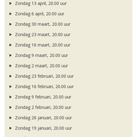
Zondag 13 april, 20.00 uur
Zondag 6 april, 20.00 uur
Zondag 30 maart, 20.00 uur
Zondag 23 maart, 20.00 uur
Zondag 16 maart, 20.00 uur
Zondag 9 maart, 20.00 uur
Zondag 2 maart, 20.00 uur
Zondag 23 februari, 20.00 uur
Zondag 16 februari, 20.00 uur
Zondag 9 februari, 20.00 uur
Zondag 2 februari, 20.00 uur
Zondag 26 januari, 20.00 uur
Zondag 19 januari, 20.00 uur