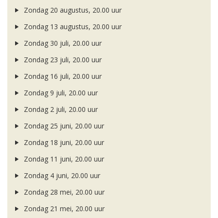
Zondag 20 augustus, 20.00 uur
Zondag 13 augustus, 20.00 uur
Zondag 30 juli, 20.00 uur
Zondag 23 juli, 20.00 uur
Zondag 16 juli, 20.00 uur
Zondag 9 juli, 20.00 uur
Zondag 2 juli, 20.00 uur
Zondag 25 juni, 20.00 uur
Zondag 18 juni, 20.00 uur
Zondag 11 juni, 20.00 uur
Zondag 4 juni, 20.00 uur
Zondag 28 mei, 20.00 uur
Zondag 21 mei, 20.00 uur