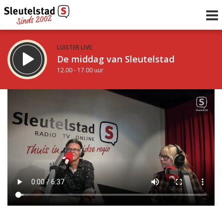
LUISTER LIVE:
De middag van Sleutelstad
12.00 - 17.00 uur
STRAKS:
Sleutelstad 30
17.00 - 19.00 uur
uur 1 van 0
Vorig uur
Volgend uur
Inklappen