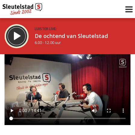
LUISTER LIVE:
De ochtend van Sleutelstad
6.00 - 12.00 uur
STRAKS:
De middag van Sleutelstad
12.00 - 17.00 uur
uur 1 van 0
Vorig uur
Volgend uur
Inklappen