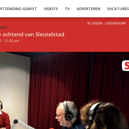
UITZENDING GEMIST
VIDEO’S
TV
ADVERTEREN
VACATURE
LEIDEN
·
LEIDERDORP
·
RAKS:
 ochtend van Sleutelstad
0 - 12.00 uur