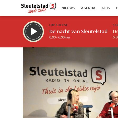
NIEUWS
AGENDA
GIDS
LUISTER LIVE:
ST
De nacht van Sleutelstad
De
0.00 - 6.00 uur
6.0
Inklappen