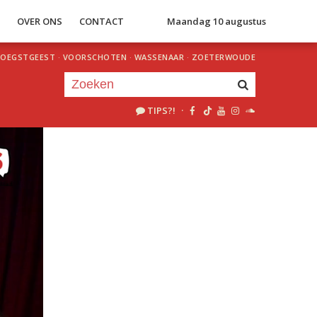
S
OVER ONS
CONTACT
Maandag 10 augustus
OEGSTGEEST
·
VOORSCHOTEN
·
WASSENAAR
·
ZOETERWOUDE
TIPS?!
·
Je luistert nu naar
uur 1 van 0
«
Vorig uur
Volgend uur
»