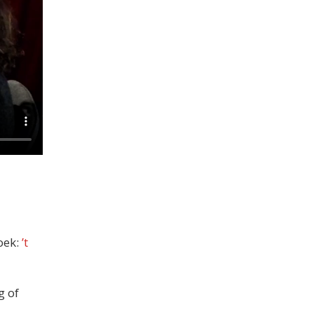
oek:
’t
g of