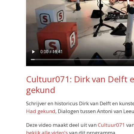
Cultuur071: Dirk van Delft 
gekund
Schrijver en historicus Dirk van Delft en kun
Had gekund
, Dialogen tussen Antoni van Le
Deze video maakt deel uit van
Cultuur071
van
bekijk alle video's
van dit programma.