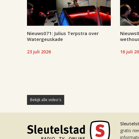
Nieuws071: Julius Terpstra over
Nieuws07
Watergeuskade
wethoud
23 juli 2026
16 juli 2
Bekijk alle video's
Sleutels
gratis ni
informat