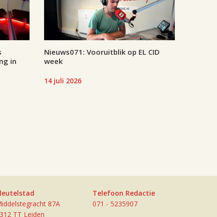
s
Nieuws071: Vooruitblik op EL CID
ng in
week
14 juli 2026
leutelstad
Telefoon Redactie
iddelstegracht 87A
071 - 5235907
312 TT Leiden