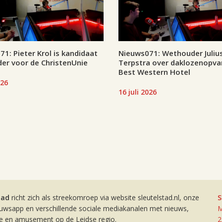
1: Pieter Krol is kandidaat
Nieuws071: Wethouder Juliu
er voor de ChristenUnie
Terpstra over daklozenopva
Best Western Hotel
026
16 juli 2026
tad
richt zich als streekomroep via website sleutelstad.nl, onze
S
euwsapp en verschillende sociale mediakanalen met nieuws,
M
ie en amusement op de Leidse regio.
2