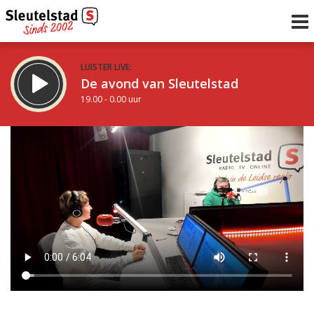
LUISTER LIVE:
De avond van Sleutelstad
19.00 - 0.00 uur
STRAKS:
De nacht van Sleutelstad
0.00 - 6.00 uur
uur 1 van 0
Vorig uur
Volgend uur
Inklappen