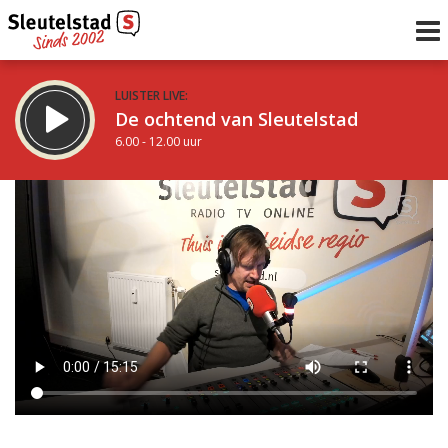
LUISTER LIVE:
De ochtend van Sleutelstad
6.00 - 12.00 uur
STRAKS:
De middag van Sleutelstad
12.00 - 19.00 uur
uur 1 van 0
Vorig uur
Volgend uur
Inklappen