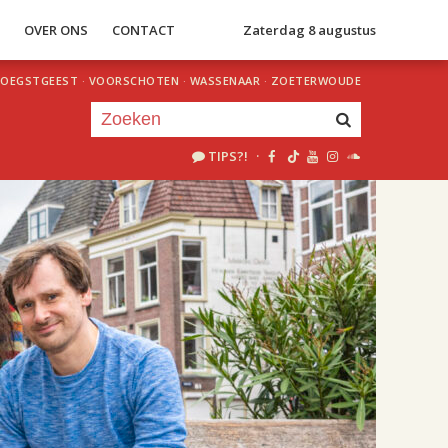
S
OVER ONS
CONTACT
Zaterdag 8 augustus
OEGSTGEEST
·
VOORSCHOTEN
·
WASSENAAR
·
ZOETERWOUDE
TIPS?!
·
Je luistert nu naar
uur 1 van 2
«
Vorig uur
Volgend uur
»
20.00