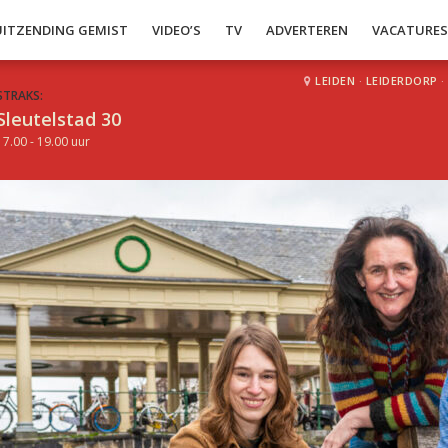
UITZENDING GEMIST
VIDEO’S
TV
ADVERTEREN
VACATURE
LEIDEN
·
LEIDERDORP
·
STRAKS:
Sleutelstad 30
17.00 - 19.00 uur