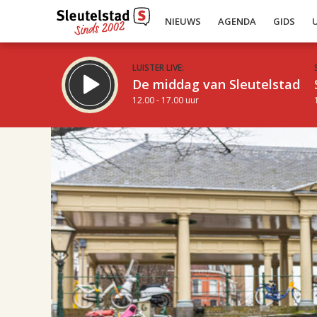
NIEUWS
AGENDA
GIDS
LUISTER LIVE:
De middag van Sleutelstad
12.00 - 17.00 uur
19.00
Inklappen