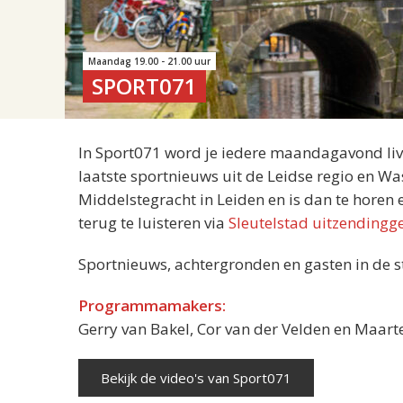
Maandag 19.00 - 21.00 uur
SPORT071
In Sport071 word je iedere maandagavond liv
laatste sportnieuws uit de Leidse regio en Wa
Middelstegracht in Leiden en is dan te horen 
terug te luisteren via
Sleutelstad uitzendingg
Sportnieuws, achtergronden en gasten in de s
Programmamakers:
Gerry van Bakel, Cor van der Velden en Maar
Bekijk de video's van Sport071