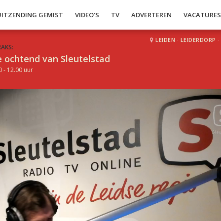
UITZENDING GEMIST
VIDEO’S
TV
ADVERTEREN
VACATURE
LEIDEN
·
LEIDERDORP
·
RAKS:
 ochtend van Sleutelstad
0 - 12.00 uur