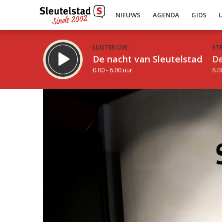
NIEUWS
AGENDA
GIDS
LUISTER LIVE:
ST
De nacht van Sleutelstad
De
0.00 - 6.00 uur
6.0
Inklappen