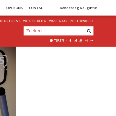
S
OVER ONS
CONTACT
Donderdag 6 augustus
OEGSTGEEST
·
VOORSCHOTEN
·
WASSENAAR
·
ZOETERWOUDE
TIPS?!
·
Je luistert nu naar
uur 1 van 0
«
Vorig uur
Volgend uur
»