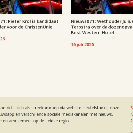
1: Pieter Krol is kandidaat
Nieuws071: Wethouder Juliu
er voor de ChristenUnie
Terpstra over daklozenopva
Best Western Hotel
026
16 juli 2026
tad
richt zich als streekomroep via website sleutelstad.nl, onze
S
euwsapp en verschillende sociale mediakanalen met nieuws,
M
ie en amusement op de Leidse regio.
2