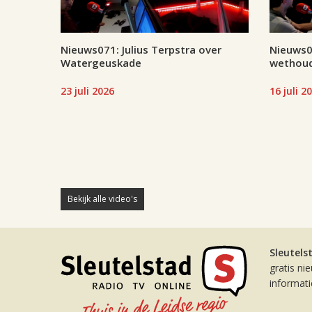
Nieuws071: Julius Terpstra over
Nieuws07
Watergeuskade
wethoud
23 juli 2026
16 juli 2
Bekijk alle video's
Sleutels
gratis ni
informat