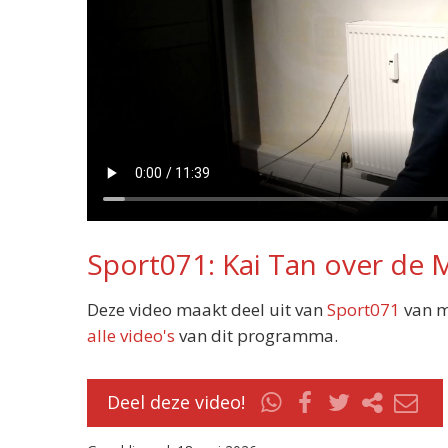
Sport071: Kai Tan over de
Deze video maakt deel uit van
Sport071
van m
alle video's
van dit programma.
Deel deze video!