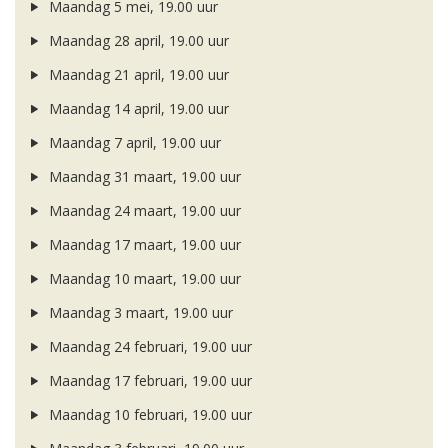
Maandag 5 mei, 19.00 uur
Maandag 28 april, 19.00 uur
Maandag 21 april, 19.00 uur
Maandag 14 april, 19.00 uur
Maandag 7 april, 19.00 uur
Maandag 31 maart, 19.00 uur
Maandag 24 maart, 19.00 uur
Maandag 17 maart, 19.00 uur
Maandag 10 maart, 19.00 uur
Maandag 3 maart, 19.00 uur
Maandag 24 februari, 19.00 uur
Maandag 17 februari, 19.00 uur
Maandag 10 februari, 19.00 uur