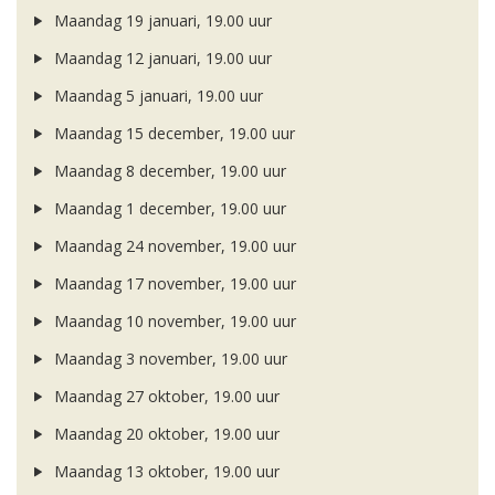
Maandag 19 januari, 19.00 uur
Maandag 12 januari, 19.00 uur
Maandag 5 januari, 19.00 uur
Maandag 15 december, 19.00 uur
Maandag 8 december, 19.00 uur
Maandag 1 december, 19.00 uur
Maandag 24 november, 19.00 uur
Maandag 17 november, 19.00 uur
Maandag 10 november, 19.00 uur
Maandag 3 november, 19.00 uur
Maandag 27 oktober, 19.00 uur
Maandag 20 oktober, 19.00 uur
Maandag 13 oktober, 19.00 uur