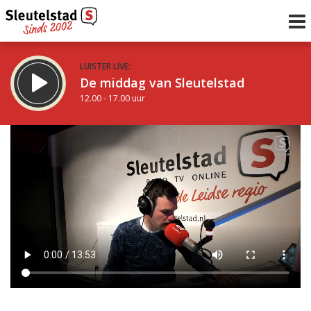
LUISTER LIVE:
De middag van Sleutelstad
12.00 - 17.00 uur
STRAKS:
Sleutelstad 30
17.00 - 19.00 uur
uur 1 van 0
Vorig uur
Volgend uur
Inklappen