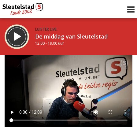
LUISTER LIVE:
De middag van Sleutelstad
12.00 - 19.00 uur
STRAKS:
De avond van Sleutelstad
19.00 - 22.00 uur
uur 1 van 0
Vorig uur
Volgend uur
Inklappen