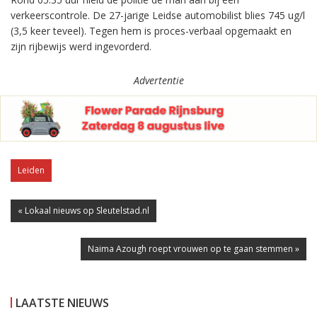
verkeerscontrole. De 27-jarige Leidse automobilist blies 745 ug/l
(3,5 keer teveel). Tegen hem is proces-verbaal opgemaakt en
zijn rijbewijs werd ingevorderd.
Advertentie
Leiden
« Lokaal nieuws op Sleutelstad.nl
Naima Azough roept vrouwen op te gaan stemmen »
LAATSTE NIEUWS