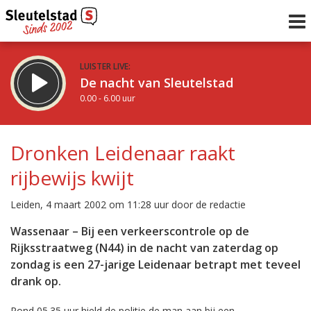
LUISTER LIVE:
De nacht van Sleutelstad
0.00 - 6.00 uur
STRAKS:
De ochtend van Sleutelstad
Dronken Leidenaar raakt
6.00 - 12.00 uur
rijbewijs kwijt
uur 1 van 0
Vorig uur
Volgend uur
Leiden, 4 maart 2002 om 11:28 uur door de redactie
Inklappen
Wassenaar – Bij een verkeerscontrole op de
Rijksstraatweg (N44) in de nacht van zaterdag op
zondag is een 27-jarige Leidenaar betrapt met teveel
drank op.
Rond 05.35 uur hield de politie de man aan bij een