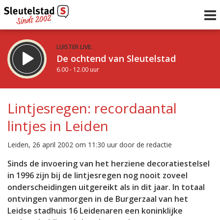
LUISTER LIVE:
De ochtend van Sleutelstad
6.00 - 12.00 uur
STRAKS:
De middag van Sleutelstad
Lintjesregen: recordaantal
12.00 - 18.00 uur
lintjes in Leiden
uur 1 van 0
Vorig uur
Volgend uur
Leiden, 26 april 2002 om 11:30 uur door de redactie
Inklappen
Sinds de invoering van het herziene decoratiestelsel
in 1996 zijn bij de lintjesregen nog nooit zoveel
onderscheidingen uitgereikt als in dit jaar. In totaal
ontvingen vanmorgen in de Burgerzaal van het
Leidse stadhuis 16 Leidenaren een koninklijke