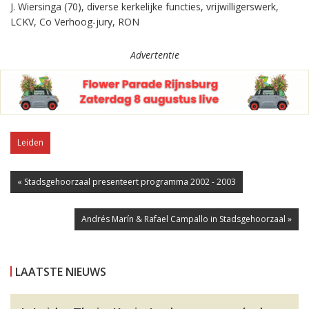
J. Wiersinga (70), diverse kerkelijke functies, vrijwilligerswerk,
LCKV, Co Verhoog-jury, RON
Advertentie
Leiden
« Stadsgehoorzaal presenteert programma 2002 - 2003
Andrés Marín & Rafael Campallo in Stadsgehoorzaal »
LAATSTE NIEUWS