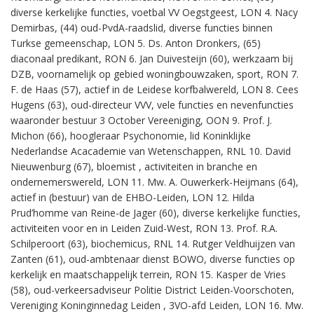
diverse kerkelijke functies, voetbal VV Oegstgeest, LON 4. Nacy
Demirbas, (44) oud-PvdA-raadslid, diverse functies binnen
Turkse gemeenschap, LON 5. Ds. Anton Dronkers, (65)
diaconaal predikant, RON 6. Jan Duivesteijn (60), werkzaam bij
DZB, voornamelijk op gebied woningbouwzaken, sport, RON 7.
F. de Haas (57), actief in de Leidese korfbalwereld, LON 8. Cees
Hugens (63), oud-directeur VVV, vele functies en nevenfuncties
waaronder bestuur 3 October Vereeniging, OON 9. Prof. J.
Michon (66), hoogleraar Psychonomie, lid Koninklijke
Nederlandse Acacademie van Wetenschappen, RNL 10. David
Nieuwenburg (67), bloemist , activiteiten in branche en
ondernemerswereld, LON 11. Mw. A. Ouwerkerk-Heijmans (64),
actief in (bestuur) van de EHBO-Leiden, LON 12. Hilda
Prud’homme van Reine-de Jager (60), diverse kerkelijke functies,
activiteiten voor en in Leiden Zuid-West, RON 13. Prof. R.A.
Schilperoort (63), biochemicus, RNL 14. Rutger Veldhuijzen van
Zanten (61), oud-ambtenaar dienst BOWO, diverse functies op
kerkelijk en maatschappelijk terrein, RON 15. Kasper de Vries
(58), oud-verkeersadviseur Politie District Leiden-Voorschoten,
Vereniging Koninginnedag Leiden , 3VO-afd Leiden, LON 16. Mw.