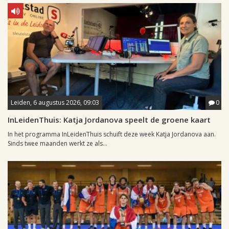
Leiden, 6 augustus 2026, 09:03
0
InLeidenThuis: Katja Jordanova speelt de groene kaart
In het programma InLeidenThuis schuift deze week Katja Jordanova aan.
Sinds twee maanden werkt ze als...