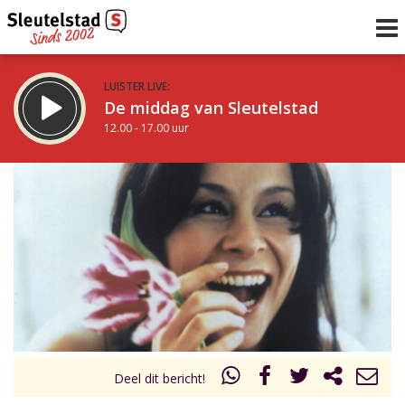
LUISTER LIVE:
De middag van Sleutelstad
12.00 - 17.00 uur
STRAKS:
Sleutelstad 30
17.00 - 19.00 uur
uur 1 van 0
Vorig uur
Volgend uur
Inklappen
Deel dit bericht!