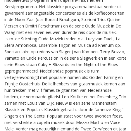
middeleeuws programma en Capella Minsk met een
Kerstprogramma. Het klassieke programma bestaat verder uit
gevarieerd samengestelde concertseries als de koffieconcerten
in de Nuon Zaal (o.a. Ronald Brautigam, Storioni Trio, Quirine
Viersen en Dmitri Ferschtman) en de serie Oude Muziek in De
Waag met een zeven eeuwen durende reis door de muziek.
I.s.m. de Stichting Oude Muziek treden o.a. Lucy van Dael , La
Sfera Armoniosa, Ensemble Trigon en Musica ad Rhenum op.
Spectaculaire optredens van Slagerij van Kampen, Terry Bozzio,
Yamato en Circle Percussion in de serie Slagwerk en in een korte
serie Blues staan Cuby + Blizzards en the Night of the Blues
geprogrammeerd. Nederlandse popmuziek is ruim
vertegenwoordigd met populaire namen als: Golden Earring en
Trijntje Oosterhuis. De liefhebbers van gitaarmuziek komen aan
hun trekken met vijf fameuze gitaristen van Nederlandse
bodem, de vermaarde gitarist Leo Kottke en het Rosenberg Trio
samen met Louis van Dijk. Nieuw is een serie Mannenstem
Klassiek en Populair. Klassiek gebracht door de fameuze Kings’
Singers en The Gents. Populair staat voor twee avonden feest,
met versterkte a capella muziek door Mezzo Macho en Voice
Male. Verder mag natuurlijk niemand de Twee Coryfeeën dit jaar