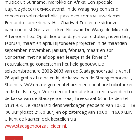
muziek uit Suriname, Marokko en Afrika; Een speciale
Cajun/Zydeco/TexMex avond. In de Waag nog een serie
concerten vol melancholie, passie en soms vuurwerk met
Fernando Lameirinhas. Het Charivari Trio en de virtuoze
bandoneonist Gustavo Toker. Nieuw in De Waag: de Muzikale
Afternoon Tea. Op de koopzondagen van oktober, november,
februari, maart en april. Bijzondere projecten in de maanden
september, november, januari, februari, maart en april.
Concerten met na afloop een feestje in de foyer of
Festivalachtige concerten in het hele gebouw. De
seizoensbrochure 2002-2003 van de Stadsgehoorzaal is vanaf
26 april gratis af te halen bij de kassa van de Stadsgehoorzaal ,
Stadhuis, VVV en alle gemeentehuizen en openbare bibliotheken
in de Leidse regio. Voor meer informatie kunt u zich wenden tot
de kassa van de Stadsgehoorzaal, Breestraat 60 in Leiden tel
5131704. De kassa is tijdens werkdagen geopend van 10.00 – 18
.00 uur (do.tot 21.00 uur) en op zaterdag van 10.00 – 16.00 uur.
U kunt de kaarten ook bestellen via
www.stadsgehoorzaalleiden.nl
.