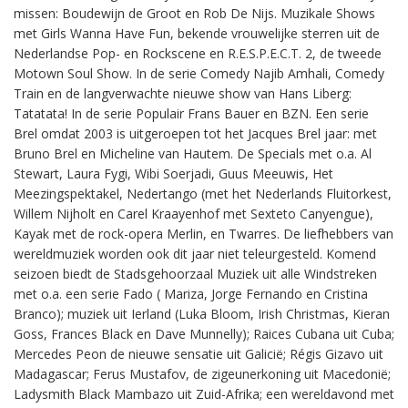
missen: Boudewijn de Groot en Rob De Nijs. Muzikale Shows
met Girls Wanna Have Fun, bekende vrouwelijke sterren uit de
Nederlandse Pop- en Rockscene en R.E.S.P.E.C.T. 2, de tweede
Motown Soul Show. In de serie Comedy Najib Amhali, Comedy
Train en de langverwachte nieuwe show van Hans Liberg:
Tatatata! In de serie Populair Frans Bauer en BZN. Een serie
Brel omdat 2003 is uitgeroepen tot het Jacques Brel jaar: met
Bruno Brel en Micheline van Hautem. De Specials met o.a. Al
Stewart, Laura Fygi, Wibi Soerjadi, Guus Meeuwis, Het
Meezingspektakel, Nedertango (met het Nederlands Fluitorkest,
Willem Nijholt en Carel Kraayenhof met Sexteto Canyengue),
Kayak met de rock-opera Merlin, en Twarres. De liefhebbers van
wereldmuziek worden ook dit jaar niet teleurgesteld. Komend
seizoen biedt de Stadsgehoorzaal Muziek uit alle Windstreken
met o.a. een serie Fado ( Mariza, Jorge Fernando en Cristina
Branco); muziek uit Ierland (Luka Bloom, Irish Christmas, Kieran
Goss, Frances Black en Dave Munnelly); Raices Cubana uit Cuba;
Mercedes Peon de nieuwe sensatie uit Galicië; Régis Gizavo uit
Madagascar; Ferus Mustafov, de zigeunerkoning uit Macedonië;
Ladysmith Black Mambazo uit Zuid-Afrika; een wereldavond met