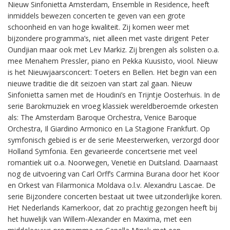
Nieuw Sinfonietta Amsterdam, Ensemble in Residence, heeft
inmiddels bewezen concerten te geven van een grote
schoonheid en van hoge kwaliteit. Zij komen weer met
bijzondere programma’s, niet alleen met vaste dirigent Peter
Oundjian maar ook met Lev Markiz. Zij brengen als solisten o.a.
mee Menahem Pressler, piano en Pekka Kuusisto, viool. Nieuw
is het Nieuwjaarsconcert: Toeters en Bellen. Het begin van een
nieuwe traditie die dit seizoen van start zal gaan. Nieuw
Sinfonietta samen met de Houdini’s en Trijntje Oosterhuis. In de
serie Barokmuziek en vroeg klassiek wereldberoemde orkesten
als: The Amsterdam Baroque Orchestra, Venice Baroque
Orchestra, Il Giardino Armonico en La Stagione Frankfurt. Op
symfonisch gebied is er de serie Meesterwerken, verzorgd door
Holland Symfonia. Een gevarieerde concertserie met veel
romantiek uit o.a. Noorwegen, Venetië en Duitsland. Daarnaast
nog de uitvoering van Carl Orff’s Carmina Burana door het Koor
en Orkest van Filarmonica Moldava o.l.v. Alexandru Lascae. De
serie Bijzondere concerten bestaat uit twee uitzonderlijke koren.
Het Nederlands Kamerkoor, dat zo prachtig gezongen heeft bij
het huwelijk van Willem-Alexander en Maxima, met een