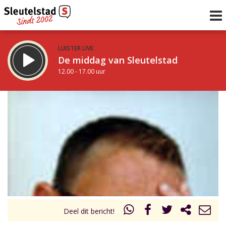
LUISTER LIVE:
De middag van Sleutelstad
12.00 - 17.00 uur
STRAKS:
Sleutelstad 30
17.00 - 19.00 uur
uur 1 van 0
Vorig uur
Volgend uur
Inklappen
Deel dit bericht!