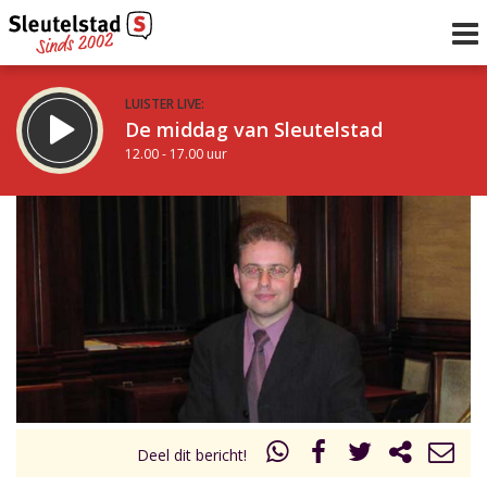
LUISTER LIVE:
De middag van Sleutelstad
12.00 - 17.00 uur
STRAKS:
Sleutelstad 30
17.00 - 19.00 uur
uur 1 van 0
Vorig uur
Volgend uur
Inklappen
Deel dit bericht!