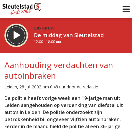
LUISTER LIVE:
De middag van Sleutelstad
12.00 - 18.00 uur
STRAKS:
De avond van Sleutelstad
Aanhouding verdachten van
18.00 - 19.00 uur
autoinbraken
uur 1 van 0
Vorig uur
Volgend uur
Leiden, 28 juli 2002 om 0:48 uur door de redactie
Inklappen
De politie heeft vorige week een 19-jarige man uit
Leiden aangehouden op verdenking van diefstal uit
auto’s in Leiden. De politie onderzoekt zijn
betrokkenheid bij ongeveer vijftien autoinbraken.
Eerder in de maand hield de politie al een 36-jarige