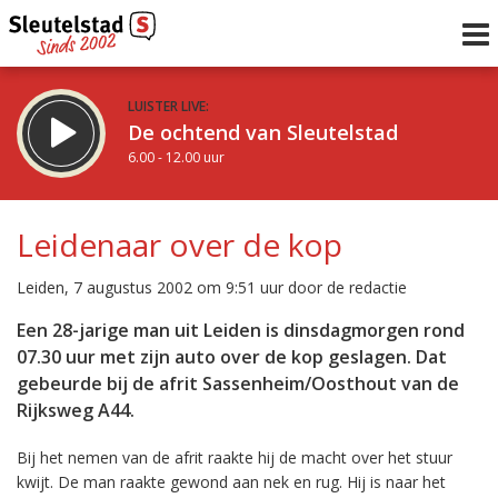
LUISTER LIVE:
De ochtend van Sleutelstad
6.00 - 12.00 uur
STRAKS:
De middag van Sleutelstad
Leidenaar over de kop
12.00 - 19.00 uur
uur 1 van 0
Vorig uur
Volgend uur
Leiden, 7 augustus 2002 om 9:51 uur door de redactie
Inklappen
Een 28-jarige man uit Leiden is dinsdagmorgen rond
07.30 uur met zijn auto over de kop geslagen. Dat
gebeurde bij de afrit Sassenheim/Oosthout van de
Rijksweg A44.
Bij het nemen van de afrit raakte hij de macht over het stuur
kwijt. De man raakte gewond aan nek en rug. Hij is naar het