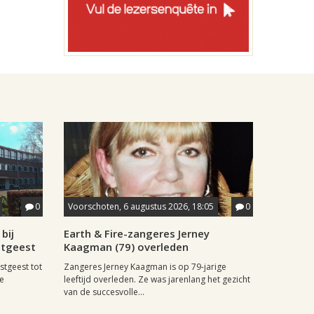
0
Voorschoten, 6 augustus 2026, 18:05
0
bij
Earth & Fire-zangeres Jerney
stgeest
Kaagman (79) overleden
stgeest tot
Zangeres Jerney Kaagman is op 79-jarige
de
leeftijd overleden. Ze was jarenlang het gezicht
van de succesvolle...