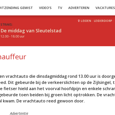
UITZENDING GEMIST
VIDEO’S
TV
ADVERTEREN
VACATURE
LEIDEN
·
LEIDERDORP
·
STRAKS:
De middag van Sleutelstad
12.00 - 18.00 uur
hauffeur
 een vrachtauto die dinsdagmiddag rond 13.00 uur is door
eed. Dit gebeurde bij de verkeerslichten op de Zijlsingel, 
De fietser hield aan het voorval hoofdpijn en enkele sch
 gebeurde toen beiden bij groen licht optrokken. De vra
 val kwam. De vrachtauto reed gewoon door.
Advertentie