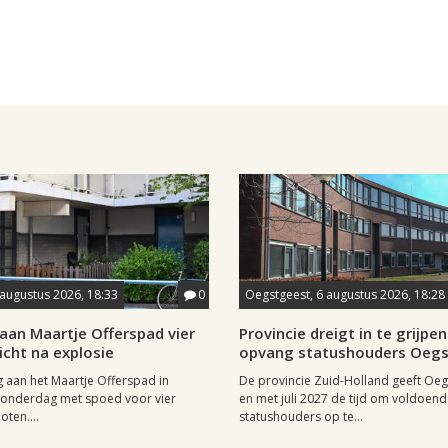
 augustus 2026, 18:33
0
Oegstgeest, 6 augustus 2026, 18:28
aan Maartje Offerspad vier
Provincie dreigt in te grijpen 
cht na explosie
opvang statushouders Oeg
 aan het Maartje Offerspad in
De provincie Zuid-Holland geeft Oeg
donderdag met spoed voor vier
en met juli 2027 de tijd om voldoen
oten....
statushouders op te...