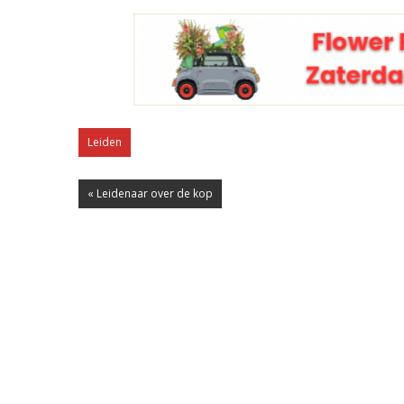
Leiden
« Leidenaar over de kop