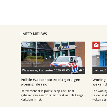
MEER NIEUWS
Wassenaar, 7 augustus 2026, 07:00
0
Leiden, 6
Politie Wassenaar zoekt getuigen
Woning 
woninginbraak
weken di
De Wassenaarse politie is op zoek naar
Een woning
getuigen van een woninginbraak aan de Lange
Leiden is 
Kerkdam in het...
weken gesl