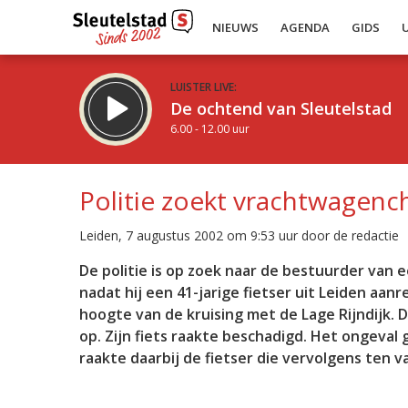
NIEUWS
AGENDA
GIDS
LUISTER LIVE:
De ochtend van Sleutelstad
6.00 - 12.00 uur
Politie zoekt vrachtwagenc
Leiden, 7 augustus 2002 om 9:53 uur door de redactie
Inklappen
De politie is op zoek naar de bestuurder van
nadat hij een 41-jarige fietser uit Leiden aanr
hoogte van de kruising met de Lage Rijndijk. 
op. Zijn fiets raakte beschadigd. Het ongeval
raakte daarbij de fietser die vervolgens ten