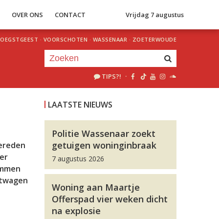
S
OVER ONS
CONTACT
Vrijdag 7 augustus
OEGSTGEEST
·
VOORSCHOTEN
·
WASSENAAR
·
ZOETERWOUDE
TIPS?!
·
Je luistert nu naar
uur 1 van 0
LAATSTE NIEUWS
«
Vorig uur
Volgend uur
»
Politie Wassenaar zoekt
getuigen woninginbraak
gereden
ter
7 augustus 2026
rammen
chtwagen
Woning aan Maartje
Offerspad vier weken dicht
na explosie