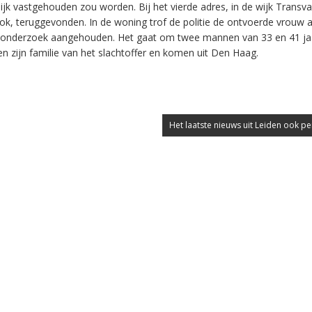
jk vastgehouden zou worden. Bij het vierde adres, in de wijk Transva
ok, teruggevonden. In de woning trof de politie de ontvoerde vrouw a
t onderzoek aangehouden. Het gaat om twee mannen van 33 en 41 j
ten zijn familie van het slachtoffer en komen uit Den Haag.
Het laatste nieuws uit Leiden ook pe