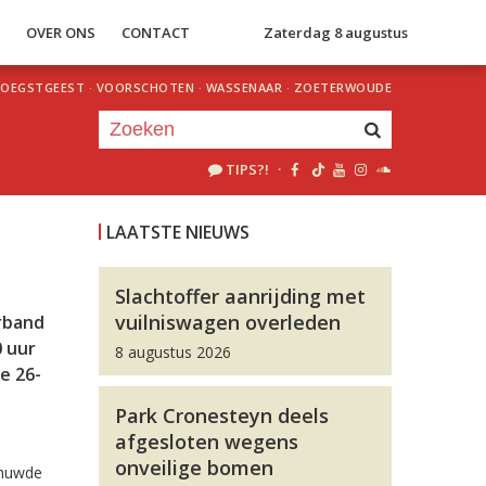
S
OVER ONS
CONTACT
Zaterdag 8 augustus
OEGSTGEEST
·
VOORSCHOTEN
·
WASSENAAR
·
ZOETERWOUDE
TIPS?!
·
Je luistert nu naar
uur 1 van 0
LAATSTE NIEUWS
«
Vorig uur
Volgend uur
»
Slachtoffer aanrijding met
vuilniswagen overleden
rband
0 uur
8 augustus 2026
e 26-
Park Cronesteyn deels
afgesloten wegens
onveilige bomen
chuwde