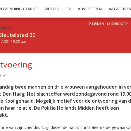
UITZENDING GEMIST
VIDEO’S
TV
ADVERTEREN
VACATURE
LEIDEN
·
LEIDERDORP
·
STRAKS:
Sleutelstad 30
17.00 - 19.00 uur
ntvoering
tie
 maandag twee mannen en drie vrouwen aangehouden in ve
t Den Haag. Het slachtoffer werd zondagavond rond 19.0
e Kooi gehaald. Mogelijk motief voor de ontvoering van d
n haar relatie. De Politie Hollands Midden heeft een
ekt.
amilie van zijn vriendin. Nog diezelfde nacht controleerde de gewaars