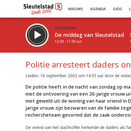
NIEUWS
AGENDA
GIDS
LUISTER LIVE:
De middag van Sleutelstad
12.00 - 17.00 uur
Politie arresteert daders o
Leiden, 16 september 2002 om 14:55 uur door de redac
Inklappen
De politie heeft in de nacht van zondag op
met de ontvoering van een 26-jarige vrouw ui
met geweld uit de woning van haar vriend in D
jarige vrouw zijn bezwaren van de familie tege
rechercheteam gevormd dat de zaak onderzo
De vriend van het slachtoffer herkende de daders als f