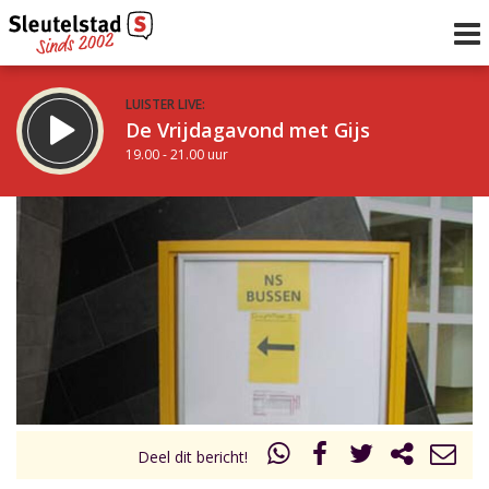
LUISTER LIVE:
De Vrijdagavond met Gijs
19.00 - 21.00 uur
STRAKS:
De avond van Sleutelstad
21.00 - 0.00 uur
uur 1 van 0
Vorig uur
Volgend uur
Inklappen
Deel dit bericht!