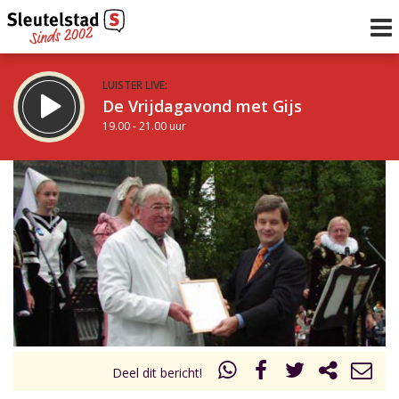
LUISTER LIVE:
De Vrijdagavond met Gijs
19.00 - 21.00 uur
STRAKS:
De avond van Sleutelstad
21.00 - 0.00 uur
uur 1 van 0
Vorig uur
Volgend uur
Inklappen
Deel dit bericht!