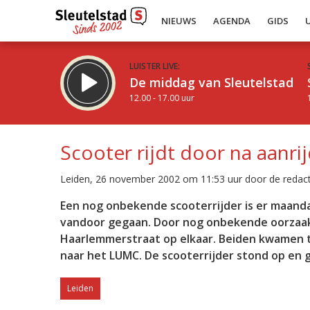
NIEUWS
AGENDA
GIDS
LUISTER LIVE:
De middag van Sleutelstad
12.00 - 17.00 uur
Scooter rijdt door na aanri
Leiden, 26 november 2002 om 11:53 uur door de redact
Inklappen
Een nog onbekende scooterrijder is er maanda
vandoor gegaan. Door nog onbekende oorzaak
Haarlemmerstraat op elkaar. Beiden kwamen te
naar het LUMC. De scooterrijder stond op en g
Leiden