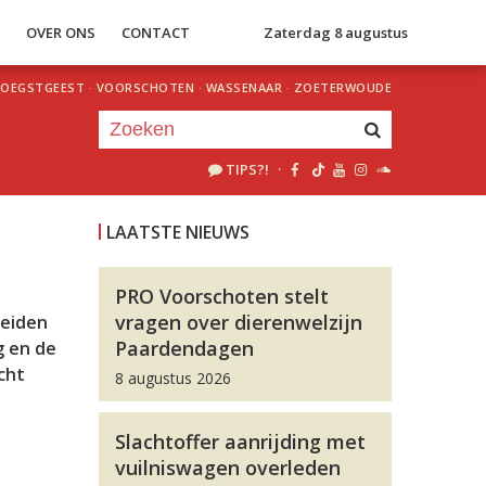
S
OVER ONS
CONTACT
Zaterdag 8 augustus
OEGSTGEEST
·
VOORSCHOTEN
·
WASSENAAR
·
ZOETERWOUDE
TIPS?!
·
Je luistert nu naar
uur 1 van 0
LAATSTE NIEUWS
«
Vorig uur
Volgend uur
»
PRO Voorschoten stelt
vragen over dierenwelzijn
Leiden
Paardendagen
g en de
cht
8 augustus 2026
Slachtoffer aanrijding met
vuilniswagen overleden