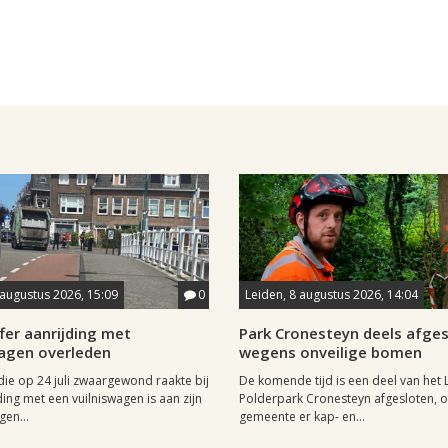
 augustus 2026, 15:09
0
Leiden, 8 augustus 2026, 14:04
fer aanrijding met
Park Cronesteyn deels afge
wagen overleden
wegens onveilige bomen
 die op 24 juli zwaargewond raakte bij
De komende tijd is een deel van het 
ding met een vuilniswagen is aan zijn
Polderpark Cronesteyn afgesloten, 
en...
gemeente er kap- en...