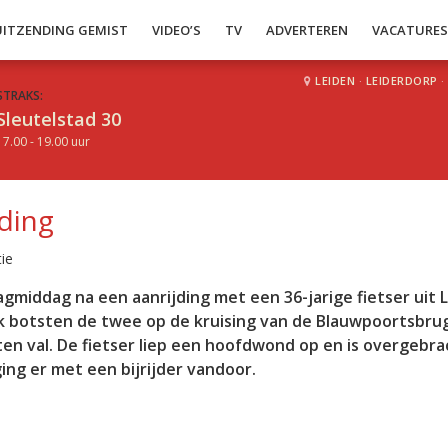
UITZENDING GEMIST
VIDEO’S
TV
ADVERTEREN
VACATURE
LEIDEN
·
LEIDERDORP
·
STRAKS:
Sleutelstad 30
17.00 - 19.00 uur
jding
ie
gmiddag na een aanrijding met een 36-jarige fietser uit 
 botsten de twee op de kruising van de Blauwpoortsbru
n val. De fietser liep een hoofdwond op en is overgebra
ing er met een bijrijder vandoor.