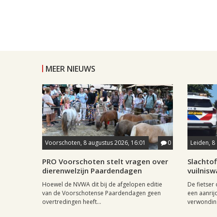
MEER NIEUWS
Voorschoten, 8 augustus 2026, 16:01
0
Leiden, 8
PRO Voorschoten stelt vragen over
Slachtof
dierenwelzijn Paardendagen
vuilnis
Hoewel de NVWA dit bij de afgelopen editie
De fietser
van de Voorschotense Paardendagen geen
een aanrij
overtredingen heeft...
verwonding