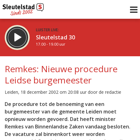
LUISTER LIVE:
Sleutelstad 30
17.00 - 19.00 uur
STRAKS:
De avond van Sleutelstad
Remkes: Nieuwe procedure
19.00 - 0.00 uur
Leidse burgemeester
uur 1 van 0
Vorig uur
Volgend uur
Leiden, 18 december 2002 om 20:08 uur door de redactie
Inklappen
De procedure tot de benoeming van een
burgemeester van de gemeente Leiden moet
opnieuw worden gevoerd. Dat heeft minister
Remkes van Binnenlandse Zaken vandaag besloten.
De vacature zal binnenkort weer worden