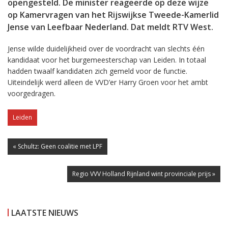
opengesteld. De minister reageerde op deze wijze
op Kamervragen van het Rijswijkse Tweede-Kamerlid
Jense van Leefbaar Nederland. Dat meldt RTV West.
Jense wilde duidelijkheid over de voordracht van slechts één
kandidaat voor het burgemeesterschap van Leiden. In totaal
hadden twaalf kandidaten zich gemeld voor de functie.
Uiteindelijk werd alleen de VVD’er Harry Groen voor het ambt
voorgedragen.
Leiden
« Schultz: Geen coalitie met LPF
Regio VVV Holland Rijnland wint provinciale prijs »
LAATSTE NIEUWS